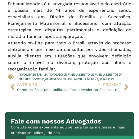
Fabiana Mendes é a advogada responsável pelo escritório
e possui mais de 14 anos de experiência, sendo
especialista em Direito de Família e Sucessões,
Planejamento Matrimonial e Sucessório, com atuação
estratégica em disputas patrimoniais e definição de
moradia familiar após a separação.
Atuando on-line para todo o Brasil, através do processo
eletrônico e por meio de consultas por vídeo chamadas,
auxilia clientes em situações que envolvem definição
sobre o imóvel no divórcio, proteção dos filhos e
reorganização familiar.
ADVOGADA DE FAMÍLIA
,
ADVOGADO DE FAMÍLIA
,
DIREITO DE FAMÍLIA
,
DIREITOS DA
MULHER
,
DIVORCIO
,
GUARDA DOS FILHOS
,
PARTILHA DE BENS
,
SEPARAÇÃO
ANTERIOR
PRÓXIMO
Como desfazer uma união estável sem abrir mão do que é seu
Posso vender ou financiar um imóvel arrematado antes da posse?
Fale com nossos Advogados
Consulte nossa experiente equipe para ter as melhores e mais
criativas soluções jurídicas.