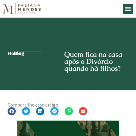
O Es
Áreas d
Quem fica na casa
Home
/
Blog
após o Divórcio
quando há filhos?
Compartilhe esse artigo