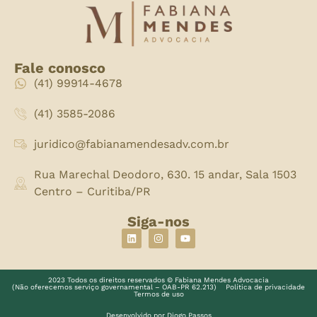
Fale conosco
(41) 99914-4678
(41) 3585-2086
juridico@fabianamendesadv.com.br
Rua Marechal Deodoro, 630. 15 andar, Sala 1503
Centro – Curitiba/PR
Siga-nos
2023 Todos os direitos reservados © Fabiana Mendes Advocacia
(Não oferecemos serviço governamental – OAB-PR 62.213)
Política de privacidade
Termos de uso
Desenvolvido por Diogo Passos