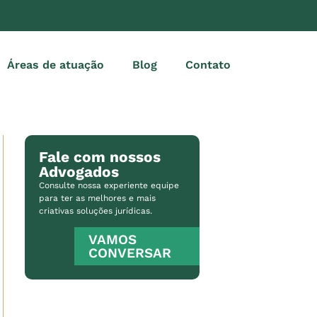
Áreas de atuação
Blog
Contato
Fale com nossos
Advogados
Consulte nossa experiente equipe
para ter as melhores e mais
criativas soluções jurídicas.
VAMOS
CONVERSAR