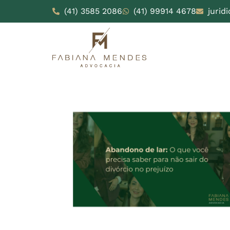
(41) 3585 2086
(41) 99914 4678
jurid