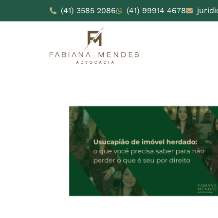
(41) 3585 2086
(41) 99914 4678
jurid