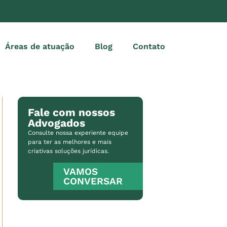
Áreas de atuação
Blog
Contato
Fale com nossos
Advogados
Consulte nossa experiente equipe
para ter as melhores e mais
criativas soluções jurídicas.
VAMOS
CONVERSAR